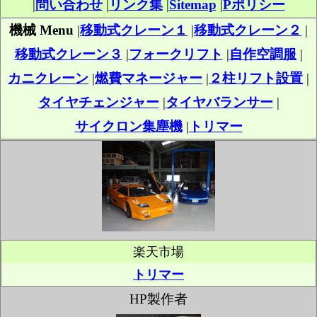
|
問い合わせ
|
リンク集
|
Sitemap
|
Pポリシー
機械 Menu
|
移動式クレーン１
|
移動式クレーン２
|
移動式クレーン３
|
フォークリフト
|
自作空調服
|
カニクレーン
|
燃費マネージャー
|
２柱リフト設置
|
タイヤチェンジャー
|
タイヤバランサー
|
サイクロン集塵機
|
トリマー
楽天市場
トリマー
HP製作者