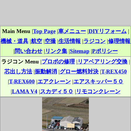
Main Menu
|
Top Page
|
車メニュー
|
DIYリフォーム
|
機械・道具
|
航空
|
空撮
|
生活情報
|
ラジコン
|
修理情報
|
問い合わせ
|
リンク集
|
Sitemap
|
Pポリシー
ラジコン Menu
|
プロポの修理
|
リアベアリング交換
|
芯出し方法
|
振動解消
|
グロー燃料対決
|
T-REX450
|
T-REX600
|
エアクレーン
|
エアスキッパー５０
|
LAMA V4
|
スカディ５０
|
リモコンクレーン