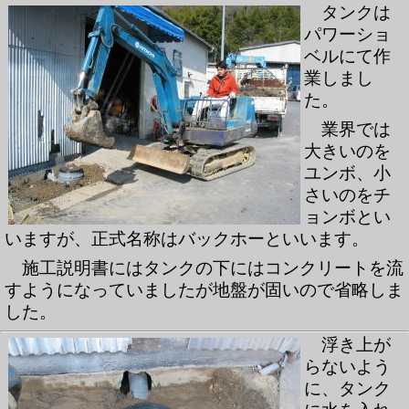
タンクは
パワーショ
ベルにて作
業しまし
た。
業界では
大きいのを
ユンボ、小
さいのをチ
ョンボとい
いますが、正式名称はバックホーといいます。
施工説明書にはタンクの下にはコンクリートを流
すようになっていましたが地盤が固いので省略しま
した。
浮き上が
らないよう
に、タンク