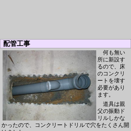
配管工事
何も無い
所に新設す
るので、床
のコンクリ
ートを壊す
必要があり
ます。
道具は親
父の振動ド
リルしかな
かったので、コンクリートドリルで穴をたくさん開