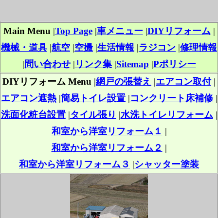
Main Menu
|
Top Page
|
車メニュー
|
DIYリフォーム
|
機械・道具
|
航空
|
空撮
|
生活情報
|
ラジコン
|
修理情報
|
問い合わせ
|
リンク集
|
Sitemap
|
Pポリシー
DIYリフォーム Menu
|
網戸の張替え
|
エアコン取付
|
エアコン遮熱
|
簡易トイレ設置
|
コンクリート床補修
|
洗面化粧台設置
|
タイル張り
|
水洗トイレリフォーム
|
和室から洋室リフォーム１
|
和室から洋室リフォーム２
|
和室から洋室リフォーム３
|
シャッター塗装