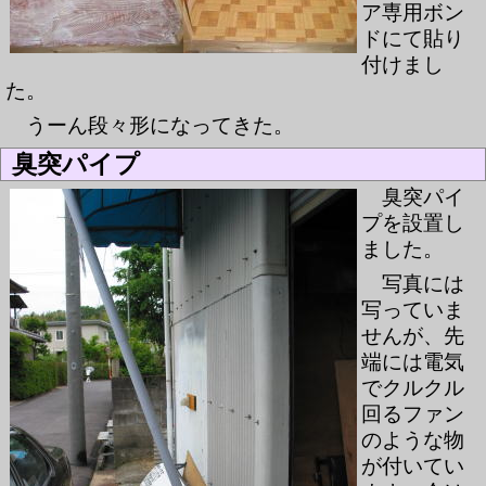
ア専用ボン
ドにて貼り
付けまし
た。
うーん段々形になってきた。
臭突パイプ
臭突パイ
プを設置し
ました。
写真には
写っていま
せんが、先
端には電気
でクルクル
回るファン
のような物
が付いてい