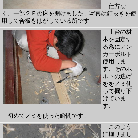
仕方な
く、一部２Ｆの床を開けました。写真は釘抜きを使
用して合板をはがしている所です。
土台の材
木を固定す
る為にアン
カーボルト
使用しま
す。そのボ
ルトの逃げ
ををノミ使
って掘り下
げていま
す。
初めてノミを使った瞬間です。
このよう
に堀りまし