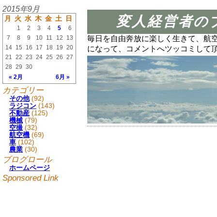
2015年9月
変人経営者の
月
火
水
木
金
土
日
1
2
3
4
5
6
7
8
9
10
11
12
13
毎日を自由奔放に楽しく生きて、航
14
15
16
17
18
19
20
になって、コメントへツッコミして
21
22
23
24
25
26
27
28
29
30
« 2月
6月 »
カテゴリー
その他
(92)
ラジコン
(143)
不動産
(125)
機械
(79)
空撮
(32)
航空機
(69)
車
(102)
農業
(30)
ブログロール
ホームページ
Sponsored Link