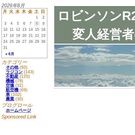
2026年8月
ロビンソンR
月
火
水
木
金
土
日
1
2
3
4
5
6
7
8
9
10
11
12
13
14
15
16
変人経営者
17
18
19
20
21
22
23
24
25
26
27
28
29
30
31
« 6月
カテゴリー
その他
(92)
ラジコン
(143)
不動産
(125)
機械
(79)
空撮
(32)
航空機
(69)
車
(102)
農業
(30)
ブログロール
ホームページ
Sponsored Link