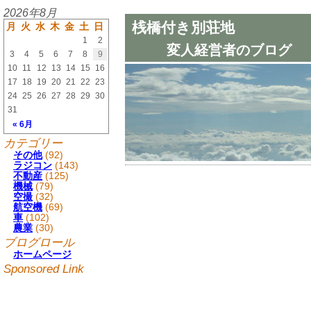
2026年8月
桟橋付き別荘地
月
火
水
木
金
土
日
1
2
変人経営者のブログ
3
4
5
6
7
8
9
10
11
12
13
14
15
16
17
18
19
20
21
22
23
24
25
26
27
28
29
30
31
« 6月
カテゴリー
その他
(92)
ラジコン
(143)
不動産
(125)
機械
(79)
空撮
(32)
航空機
(69)
車
(102)
農業
(30)
ブログロール
ホームページ
Sponsored Link