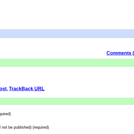
Comments (
ost.
TrackBack
URL
uired)
ll not be published) (required)