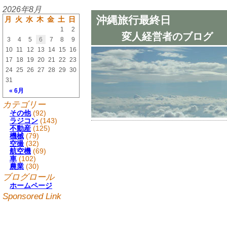
2026年8月
沖縄旅行最終日
月
火
水
木
金
土
日
1
2
変人経営者のブログ
3
4
5
6
7
8
9
10
11
12
13
14
15
16
17
18
19
20
21
22
23
24
25
26
27
28
29
30
31
« 6月
カテゴリー
その他
(92)
ラジコン
(143)
不動産
(125)
機械
(79)
空撮
(32)
航空機
(69)
車
(102)
農業
(30)
ブログロール
ホームページ
Sponsored Link