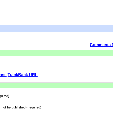
Comments (
ost.
TrackBack
URL
uired)
ll not be published) (required)