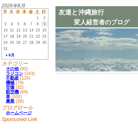
2026年8月
友達と沖縄旅行
月
火
水
木
金
土
日
1
2
変人経営者のブログ
3
4
5
6
7
8
9
10
11
12
13
14
15
16
17
18
19
20
21
22
23
24
25
26
27
28
29
30
31
« 6月
カテゴリー
その他
(92)
ラジコン
(143)
不動産
(125)
機械
(79)
空撮
(32)
航空機
(69)
車
(102)
農業
(30)
ブログロール
ホームページ
Sponsored Link