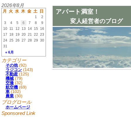
2026年8月
アパート満室！
月
火
水
木
金
土
日
1
2
変人経営者のブログ
3
4
5
6
7
8
9
10
11
12
13
14
15
16
17
18
19
20
21
22
23
24
25
26
27
28
29
30
31
« 6月
カテゴリー
その他
(92)
ラジコン
(143)
不動産
(125)
機械
(79)
空撮
(32)
航空機
(69)
車
(102)
農業
(30)
ブログロール
ホームページ
Sponsored Link