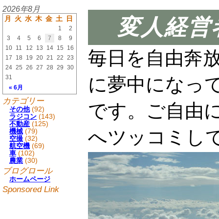
2026年8月
月
火
水
木
金
土
日
変人経営
1
2
3
4
5
6
7
8
9
10
11
12
13
14
15
16
毎日を自由奔
17
18
19
20
21
22
23
24
25
26
27
28
29
30
31
に夢中になっ
« 6月
カテゴリー
です。ご自由
その他
(92)
ラジコン
(143)
不動産
(125)
へツッコミし
機械
(79)
空撮
(32)
航空機
(69)
車
(102)
農業
(30)
ブログロール
ホームページ
Sponsored Link